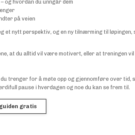
e – og hvordan du unngår dem
enger
dter på veien
g et nytt perspektiv, og en ny tilnærming til løpingen,
ene, at du alltid vil være motivert, eller at treningen 
du trenger for å møte opp og gjennomføre over tid, s
erdifull pause i hverdagen og noe du kan se frem til.
eguiden gratis