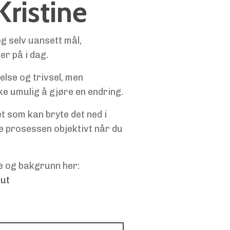
 Kristine
g selv uansett mål,
er på i dag.
else og trivsel, men
rke umulig å gjøre en endring.
et som kan bryte det ned i
 prosessen objektivt når du
e og bakgrunn her:
out