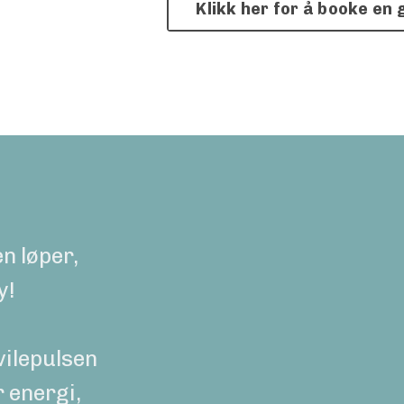
Klikk her for å booke en 
en løper,
y!
hvilepulsen
 energi,