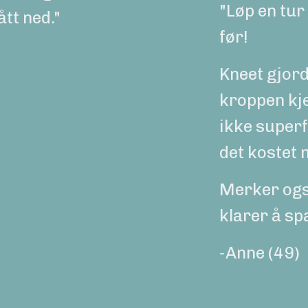
"Løp en tur
tt ned."
før!
Kneet gjorde
kroppen kje
ikke superf
det kostet 
Merker også
klarer å sp
-Anne (49)