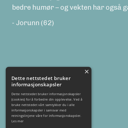
bedre humør – og vekten har også gå
- Jorunn (62)
×
Dette nettstedet bruker
informasjonskapsler
Dette nettstedet bruker informasjonskapsler
(cookies) for å forbedre din opplevelse. Ved å
bruke nettstedet vårt samtykker du i alle
informasjonskapsler i samsvar med
retningslinjene våre for informasjonskapsler.
Les mer